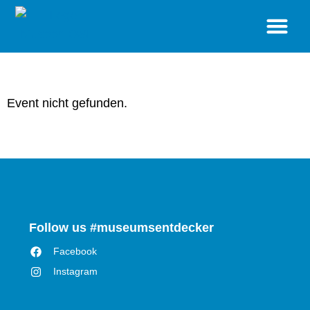
BESUCH
STANDORTE
SONDERAUSSTELLUNGEN
VERANSTALTUNGEN
MUSEUM
SHOP
Event nicht gefunden.
Follow us #museumsentdecker
Facebook
Instagram