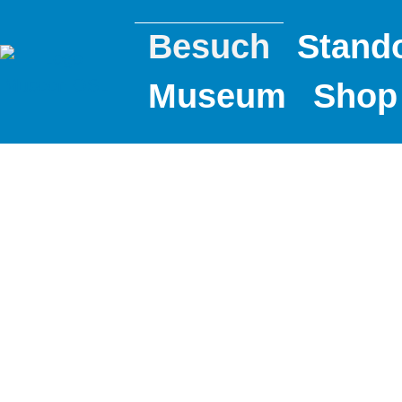
Besuch
Stand
Museum
Shop