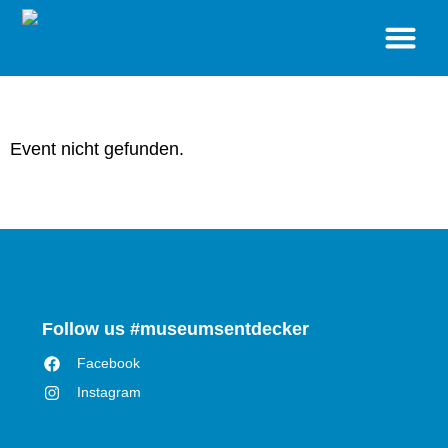
BESUCH
STANDORTE
SONDERAUSSTELLUNGEN
VERANSTALTUNGEN
MUSEUM
SHOP
Event nicht gefunden.
Follow us #museumsentdecker
Facebook
Instagram