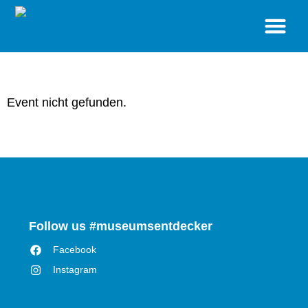
BESUCH
STANDORTE
SONDERAUSSTELLUNGEN
VERANSTALTUNGEN
MUSEUM
SHOP
Event nicht gefunden.
Follow us #museumsentdecker
Facebook
Instagram