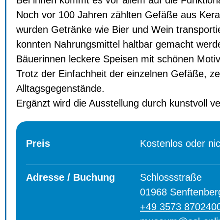
Bei ihnen kommt es vor allem auf die Funktion
Noch vor 100 Jahren zählten Gefäße aus Kerami
wurden Getränke wie Bier und Wein transportie
konnten Nahrungsmittel haltbar gemacht werd
Bäuerinnen leckere Speisen mit schönen Moti
Trotz der Einfachheit der einzelnen Gefäße, z
Alltagsgegenstände.
Ergänzt wird die Ausstellung durch kunstvoll v
Preis
Kostenlos oder ni
Adresse / Buchung
Schlossstraße
01968 Senftenber
+49 3573 870240