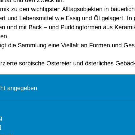
alität und den Zweck an.
k zu den wichtigsten Alltagsobjekten in bäuerlich
rt und Lebensmittel wie Essig und Öl gelagert. In
en und mit Back – und Puddingformen aus Keramik
ven.
eigt die Sammlung eine Vielfalt an Formen und Ge
erzierte sorbische Ostereier und österliches Gebä
cht angegeben
g
0