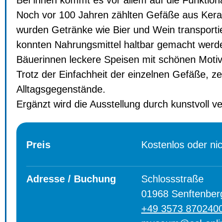
Bei ihnen kommt es vor allem auf die Funktion
Noch vor 100 Jahren zählten Gefäße aus Kerami
wurden Getränke wie Bier und Wein transportie
konnten Nahrungsmittel haltbar gemacht werd
Bäuerinnen leckere Speisen mit schönen Moti
Trotz der Einfachheit der einzelnen Gefäße, z
Alltagsgegenstände.
Ergänzt wird die Ausstellung durch kunstvoll v
Preis
Kostenlos oder ni
Adresse / Buchung
Schlossstraße
01968 Senftenber
+49 3573 870240