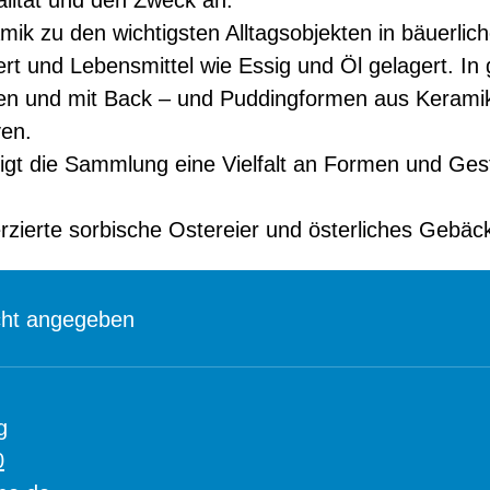
alität und den Zweck an.
k zu den wichtigsten Alltagsobjekten in bäuerlich
rt und Lebensmittel wie Essig und Öl gelagert. In
en und mit Back – und Puddingformen aus Keramik
ven.
eigt die Sammlung eine Vielfalt an Formen und Ge
erzierte sorbische Ostereier und österliches Gebä
cht angegeben
g
0