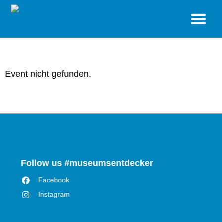
BESUCH
STANDORTE
SONDERAUSSTELLUNGEN
VERANSTALTUNGEN
MUSEUM
SHOP
Event nicht gefunden.
Follow us #museumsentdecker
Facebook
Instagram