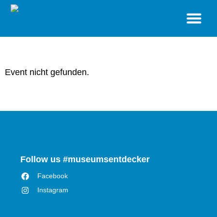
BESUCH
STANDORTE
SONDERAUSSTELLUNGEN
VERANSTALTUNGEN
MUSEUM
SHOP
Event nicht gefunden.
Follow us #museumsentdecker
Facebook
Instagram