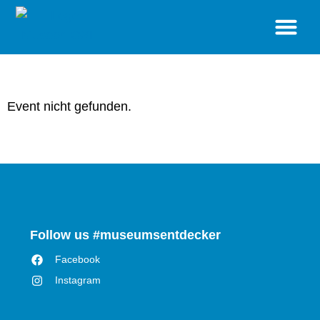
BESUCH
STANDORTE
SONDERAUSSTELLUNGEN
VERANSTALTUNGEN
MUSEUM
SHOP
Event nicht gefunden.
Follow us #museumsentdecker
Facebook
Instagram