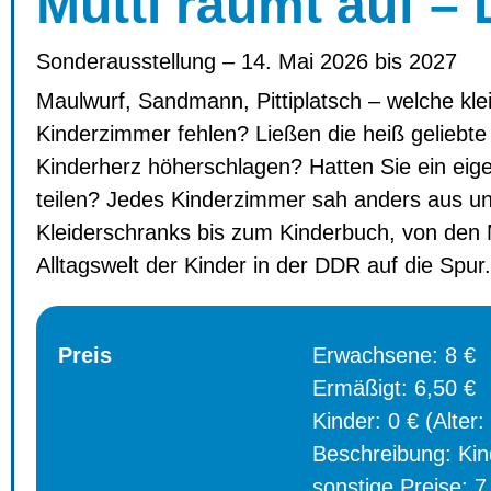
Mutti räumt auf –
Sonderausstellung – 14. Mai 2026 bis 2027
Maulwurf, Sandmann, Pittiplatsch – welche kle
Kinderzimmer fehlen? Ließen die heiß geliebt
Kinderherz höherschlagen? Hatten Sie ein eig
teilen? Jedes Kinderzimmer sah anders aus un
Kleiderschranks bis zum Kinderbuch, von den M
Alltagswelt der Kinder in der DDR auf die Spur.
Preis
Erwachsene: 8 €
Ermäßigt: 6,50 €
Kinder: 0 € (Alter:
Beschreibung: Kind
sonstige Preise: 7