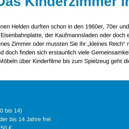
 Das Kinderzimmer 
inen Helden durften schon in den 1960er, 70er un
e Eisenbahnplatte, der Kaufmannsladen oder doch 
enes Zimmer oder mussten Sie ihr „kleines Reich“
d doch finden sich erstaunlich viele Gemeinsamkei
öbeln über Kinderfilme bis zum Spielzeug geht di
 0 bis 14)
er bis 14 Jahre frei
,50 €