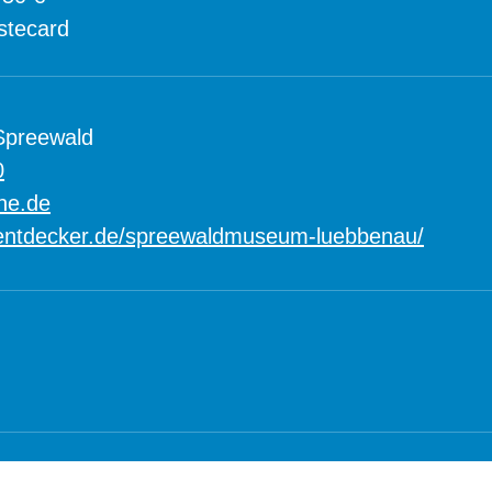
stecard
Spreewald
0
ne.de
entdecker.de/spreewaldmuseum-luebbenau/