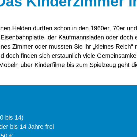
 Das Kinderzimmer 
inen Helden durften schon in den 1960er, 70er un
e Eisenbahnplatte, der Kaufmannsladen oder doch 
enes Zimmer oder mussten Sie ihr „kleines Reich“
d doch finden sich erstaunlich viele Gemeinsamkei
öbeln über Kinderfilme bis zum Spielzeug geht di
 0 bis 14)
er bis 14 Jahre frei
,50 €