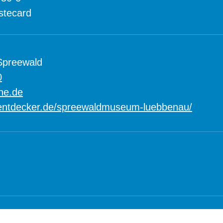
stecard
Spreewald
0
ne.de
entdecker.de/spreewaldmuseum-luebbenau/