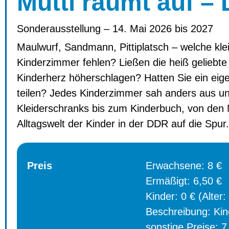
Mutti räumt auf –
Sonderausstellung – 14. Mai 2026 bis 2027
Maulwurf, Sandmann, Pittiplatsch – welche kle
Kinderzimmer fehlen? Ließen die heiß geliebt
Kinderherz höherschlagen? Hatten Sie ein eig
teilen? Jedes Kinderzimmer sah anders aus un
Kleiderschranks bis zum Kinderbuch, von den M
Alltagswelt der Kinder in der DDR auf die Spur.
Preis
Erwachsene: 8 €
Ermäßigt: 6,50 €
Kinder: 0 € (Alter:
Beschreibung: Kind
sonstige Preise: 7