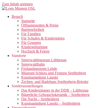
Zum Inhalt springen
Besuch
Startseite
Öffnungszeiten & Preise
Barrierefreiheit
Für Familien
Für Schulen & Kindergärten
Für Gruppen
Kindergeburtstag
Hochzeit & Feiern
Standorte
Spreewaldmuseum Lübbenau
Spreewaldbahn
Freilandmuseum Lehde
Museum Schloss und Festung Senftenberg
Kunstsammlung Lausitz
Zechen- und Badehaus Senftenberg-Brieske
Sonderausstellungen
Das Kinderzimmer in der DDR – Lübbenau
Bäuerliche Gebrauchskeramik – Senftenberg
Die Nacht – Senftenberg
Kunstsammlung Lausitz – Senftenberg
Veranstaltungen