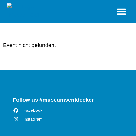
BESUCH
STANDORTE
SONDERAUSSTELLUNGEN
VERANSTALTUNGEN
MUSEUM
SHOP
Event nicht gefunden.
Follow us #museumsentdecker
Facebook
Instagram