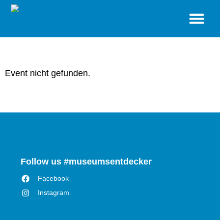
BESUCH
STANDORTE
SONDERAUSSTELLUNGEN
VERANSTALTUNGEN
MUSEUM
SHOP
Event nicht gefunden.
Follow us #museumsentdecker
Facebook
Instagram