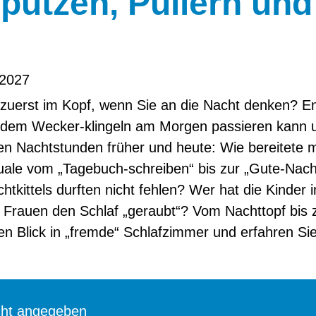
putzen, Pullern und
 2027
 zuerst im Kopf, wenn Sie an die Nacht denken? En
dem Wecker-klingeln am Morgen passieren kann u
len Nachtstunden früher und heute: Wie bereitete 
uale vom „Tagebuch-schreiben“ bis zur „Gute-Nac
tkittels durften nicht fehlen? Wer hat die Kinder 
rauen den Schlaf „geraubt“? Vom Nachttopf bis 
n Blick in „fremde“ Schlafzimmer und erfahren Sie
cht angegeben