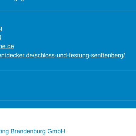
g
0
ne.de
ntdecker.de/schloss-und-festung-senftenberg/
ting Brandenburg GmbH
.