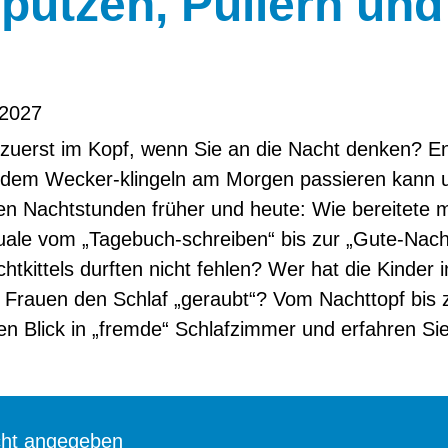
putzen, Pullern und
 2027
 zuerst im Kopf, wenn Sie an die Nacht denken? En
dem Wecker-klingeln am Morgen passieren kann u
len Nachtstunden früher und heute: Wie bereitete 
uale vom „Tagebuch-schreiben“ bis zur „Gute-Nac
tkittels durften nicht fehlen? Wer hat die Kinder 
rauen den Schlaf „geraubt“? Vom Nachttopf bis 
n Blick in „fremde“ Schlafzimmer und erfahren Sie
cht angegeben