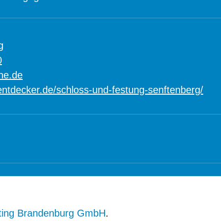
g
0
ne.de
ntdecker.de/schloss-und-festung-senftenberg/
ting Brandenburg GmbH
.