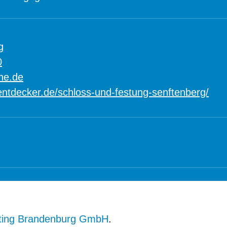
g
0
ne.de
ntdecker.de/schloss-und-festung-senftenberg/
ting Brandenburg GmbH
.