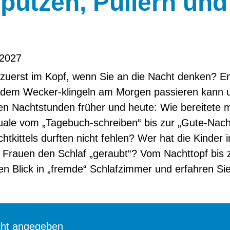
putzen, Pullern und
 2027
 zuerst im Kopf, wenn Sie an die Nacht denken? En
dem Wecker-klingeln am Morgen passieren kann u
len Nachtstunden früher und heute: Wie bereitete 
uale vom „Tagebuch-schreiben“ bis zur „Gute-Nac
tkittels durften nicht fehlen? Wer hat die Kinder 
rauen den Schlaf „geraubt“? Vom Nachttopf bis 
n Blick in „fremde“ Schlafzimmer und erfahren Sie
cht angegeben