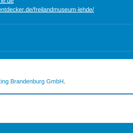
ne.de
entdecker.de/freilandmuseum-lehde/
ting Brandenburg GmbH
.